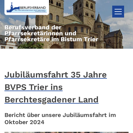
Zum Inhalt springen
Berufsverband der
Pfarrsekretärinnen und
Pfarrsekretäre im Bistum Trier
Jubiläumsfahrt 35 Jahre
BVPS Trier ins
Berchtesgadener Land
Bericht über unsere Jubiläumsfahrt im
Oktober 2024