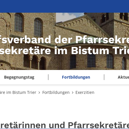
fsverband der Pfarrsekr
sekretäre im Bistum Tri
Begegnungstag
Fortbildungen
Aktue
re im Bistum Trier
Fortbildungen
Exerzitien
kretärinnen und Pfarrsekretär