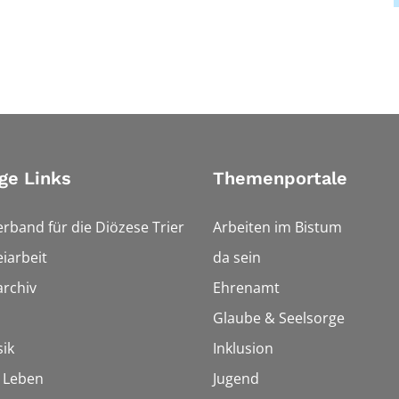
ge Links
Themenportale
erband für die Diözese Trier
Arbeiten im Bistum
iarbeit
da sein
rchiv
Ehrenamt
Glaube & Seelsorge
ik
Inklusion
h Leben
Jugend