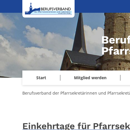
Zum Inhalt springen
Beru
Pfarr
Start
Mitglied werden
Berufsverband der Pfarrsekretärinnen und Pfarrsekretä
Einkehrtage für Pfarrse