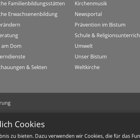
che Familienbildungsstätten
Kirchenmusik
sche Erwachsenenbildung
Newsportal
erändern
Prävention im Bistum
eratung
Schule & Religionsunterrich
 am Dom
Umwelt
Lerndienste
Unser Bistum
chauungen & Sekten
Weltkirche
ärung
lich Cookies
nis zu bieten. Dazu verwenden wir Cookies, die für das Fu