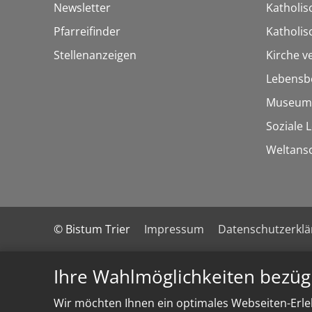
Newsletter
Katholis
Pfarreifinder
Katholi
Stellenanzeigen
Kirche v
Lebensb
Museum
Soziale 
Weltans
© Bistum Trier
Impressum
Datenschutzerkl
Ihre Wahlmöglichkeiten bezüg
Wir möchten Ihnen ein optimales Webseiten-Erleb