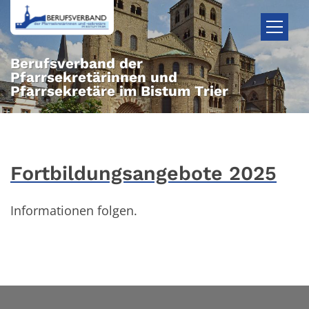
Zum Inhalt springen
Berufsverband der
Pfarrsekretärinnen und
Pfarrsekretäre im Bistum Trier
Fortbildungsangebote 2025
Informationen folgen.