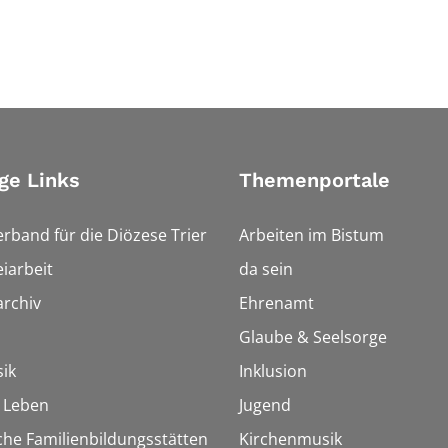
ge Links
Themenportale
erband für die Diözese Trier
Arbeiten im Bistum
iarbeit
da sein
rchiv
Ehrenamt
Glaube & Seelsorge
ik
Inklusion
h Leben
Jugend
che Familienbildungsstätten
Kirchenmusik