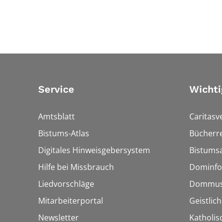
Service
Wichti
Amtsblatt
Caritasv
Bistums-Atlas
Bücherre
Digitales Hinweisgebersystem
Bistumsa
Hilfe bei Missbrauch
Dominfo
Liedvorschläge
Dommus
Mitarbeiterportal
Geistlic
Newsletter
Katholis