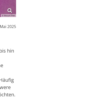
© Bistum Trier
 Mai 2025
bis hin
he
Häufig
hwere
öchten.