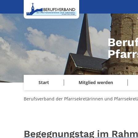
Zum Inhalt springen
Beru
Pfarr
Start
Mitglied werden
Berufsverband der Pfarrsekretärinnen und Pfarrsekretä
Begegnungstag im Rahme