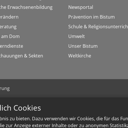
sche Erwachsenenbildung
Newsportal
erändern
Prävention im Bistum
eratung
Schule & Religionsunterrich
 am Dom
Umwelt
Lerndienste
Unser Bistum
chauungen & Sekten
Weltkirche
ärung
lich Cookies
nis zu bieten. Dazu verwenden wir Cookies, die für das Fu
e zur Anzeige externer Inhalte oder zu anonymen Statisti