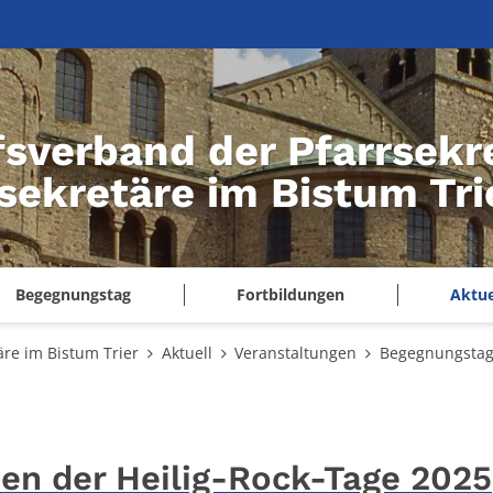
fsverband der Pfarrsekr
sekretäre im Bistum Tri
Begegnungstag
Fortbildungen
Aktue
re im Bistum Trier
Aktuell
Veranstaltungen
Begegnungstag
n der Heilig-Rock-Tage 2025